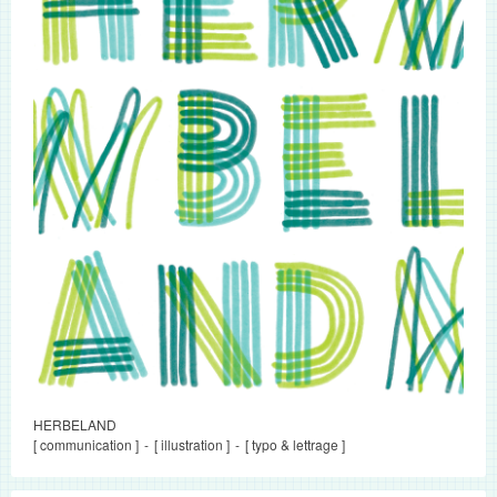
HERBELAND
[ communication ]
[ illustration ]
[ typo & lettrage ]