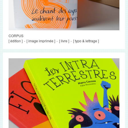
CORPUS
[ édition ]
[ image imprimée ]
[ livre ]
[ typo & lettrage ]