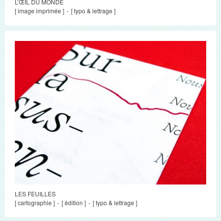
L’ŒIL DU MONDE
[ image imprimée ]
[ typo & lettrage ]
LES FEUILLES
[ cartographie ]
[ édition ]
[ typo & lettrage ]