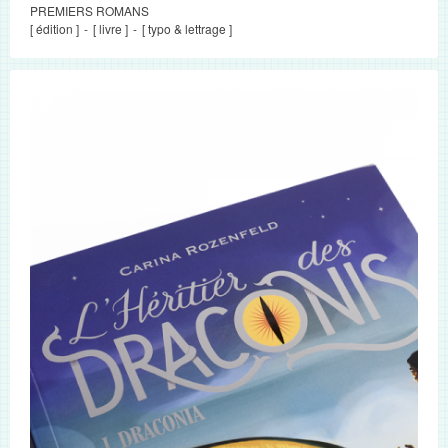
PREMIERS ROMANS
[ édition ]
[ livre ]
[ typo & lettrage ]