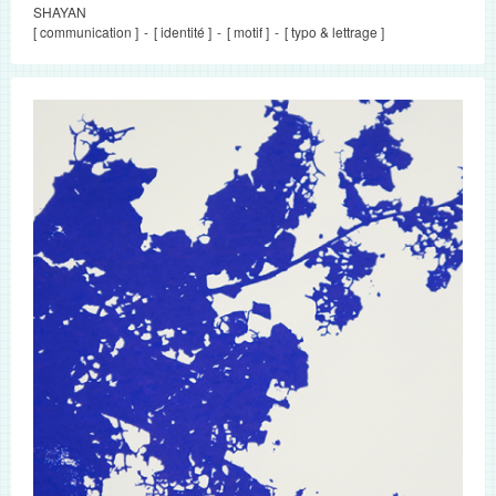
SHAYAN
[ communication ]
[ identité ]
[ motif ]
[ typo & lettrage ]