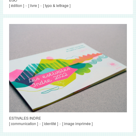
[ édition ]
[ livre ]
[ typo & lettrage ]
ESTIVALES INDRE
[ communication ]
[ identité ]
[ image imprimée ]